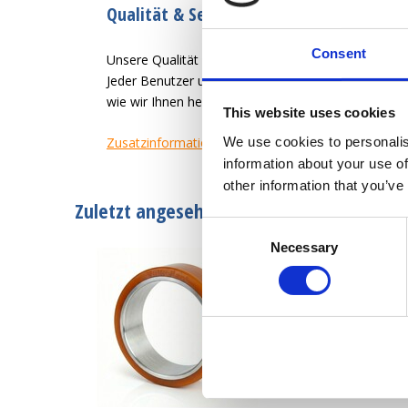
Qualität & Service seit 1946
Consent
Unsere Qualität ist es, dem Benutzer des Rades ein
Jeder Benutzer und jede Anwendung hat unterschied
wie wir Ihnen helfen können, ein zufriedener Kund
This website uses cookies
We use cookies to personalis
Zusatzinformation
information about your use of
other information that you’ve
Zuletzt angesehen
Consent
Necessary
Selection