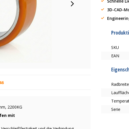
Schnelle L
3D-CAD-Mo
Engineerin
Produkt
SKU
EAN
Eigensc
46
Radbreit
Lauffläch
Tempera
30mm, 2200KG
Serie
ifen mit
e Verschleißfestigkeit und die Verbindung