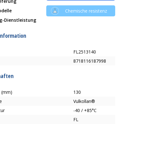
ieferung
delle
Chemische resistenz
g-Dienstleistung
information
FL2513140
8718116187998
haften
e (mm)
130
e
Vulkollan®
tur
-40 / +85°C
FL