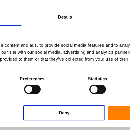
Details
 einfacheres Arbeitsleben zu ermöglichen.
liche Bedürfnisse. Lassen Sie uns wissen,
e zu werden.
e content and ads, to provide social media features and to analy
 our site with our social media, advertising and analytics partn
 provided to them or that they’ve collected from your use of their
Preferences
Statistics
Deny