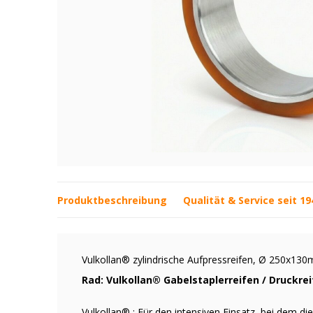
Produktbeschreibung
Qualität & Service seit 19
Vulkollan® zylindrische Aufpressreifen, Ø 250x1
Rad: Vulkollan® Gabelstaplerreifen / Druckre
Vulkollan® : Für den intensiven Einsatz, bei dem di