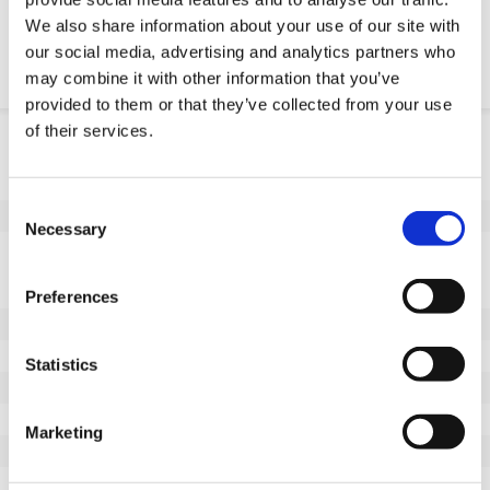
We also share information about your use of our site with
Chemische resistenz
our social media, advertising and analytics partners who
may combine it with other information that you’ve
provided to them or that they’ve collected from your use
of their services.
Produktinformation
SKU
FL2575140
Consent
EAN
8718116165798
Necessary
Selection
Eigenschaften
Nicht markierende Lauffläche
Ja
Preferences
Raddurchmesser (mm)
250
Radbreite (mm)
75
Statistics
Tragfähigkeit (kg)
1575
Länge der Nabe (mm)
1139
Marketing
Achsloch-Ø (mm)
140
Lauffläche
Vulkollan®