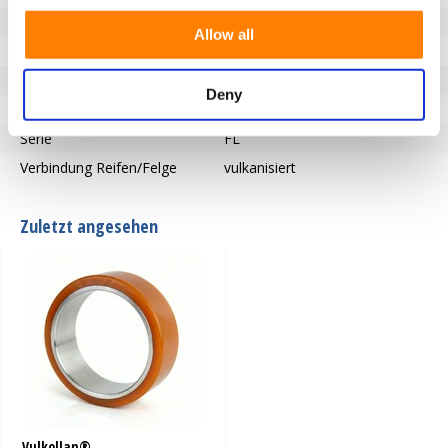
Härte der Lauffläche
92° Shore A
Allow all
Beschreibung der Lauffläche
Vulkollan-Pressbänder
Typ des Rades
Bänder für die Presse
Deny
Temperatur
-40 / +85°C
Serie
FL
Verbindung Reifen/Felge
vulkanisiert
Zuletzt angesehen
Vulkollan®