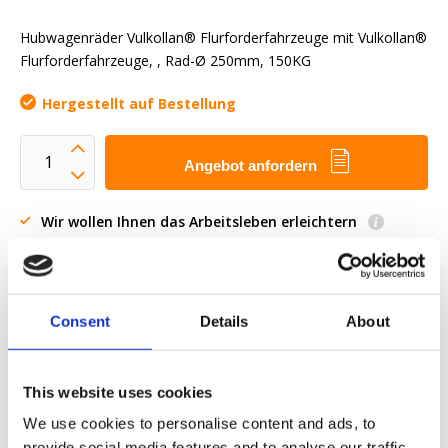
Hubwagenräder Vulkollan® Flurforderfahrzeuge mit Vulkollan®
Flurforderfahrzeuge, , Rad-Ø 250mm, 150KG
Hergestellt auf Bestellung
Angebot anfordern
Wir wollen Ihnen das Arbeitsleben erleichtern
Schnelle Lieferung
3D-CAD-Modelle
Engineering-Dienstleistung
Consent
Details
About
Estimated time:
Hergestellt auf Bestellung
OE-Teil anfordern
This website uses cookies
We use cookies to personalise content and ads, to
Download PDF
provide social media features and to analyse our traffic.