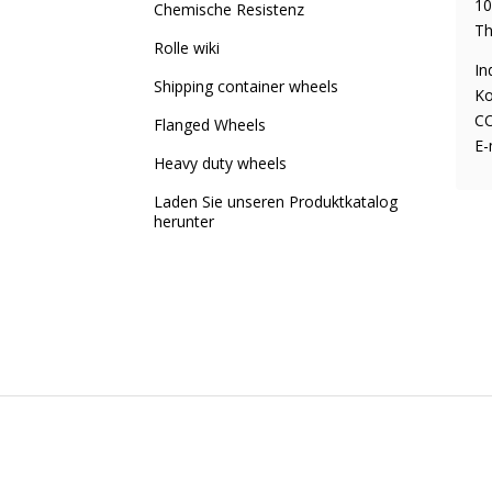
10
Chemische Resistenz
Th
Rolle wiki
In
Shipping container wheels
Ko
CO
Flanged Wheels
E-
Heavy duty wheels
Laden Sie unseren Produktkatalog
herunter