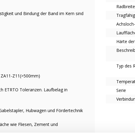
Radbreit
estigkeit und Bindung der Band im Kern sind
Tragfähig
Achsloch
Lauffläch
Härte der
Beschrei
Typ des 
in ZA11-Z11(>500mm)
Tempera
nach ETRTO Toleranzen. Laufbelag in
Serie
Verbindun
r Gabelstapler, Hubwagen und Fördertechnik
läche wie Fliesen, Zement und