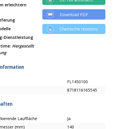
en erleichtern
Download PDF
ieferung
delle
Chemische resistenz
g-Dienstleistung
 time:
Hergestellt
lung
information
FL1450100
8718116165545
haften
kierende Lauffläche
Ja
hmesser (mm)
140