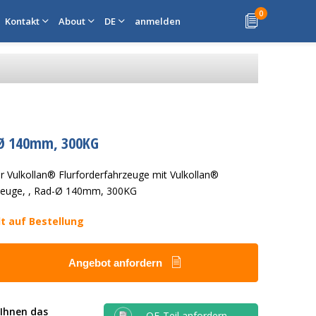
0
Kontakt
About
DE
anmelden
-Ø 140mm, 300KG
 Vulkollan® Flurforderfahrzeuge mit Vulkollan®
rzeuge, , Rad-Ø 140mm, 300KG
lt auf Bestellung
Angebot anfordern
 Ihnen das
OE-Teil anfordern