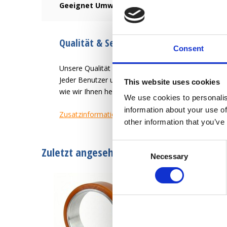
Geeignet Umwelt:
Beständig gegen Öle, Fette u
Qualität & Service seit 1946
Consent
Unsere Qualität ist es, dem Benutzer des Rades ein
Jeder Benutzer und jede Anwendung hat unterschied
This website uses cookies
wie wir Ihnen helfen können, ein zufriedener Kund
We use cookies to personalis
information about your use of
Zusatzinformation
other information that you’ve
Consent
Zuletzt angesehen
Necessary
Selection