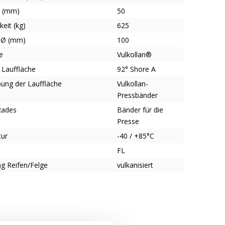
e (mm)
50
keit (kg)
625
-Ø (mm)
100
e
Vulkollan®
 Lauffläche
92° Shore A
bung der Lauffläche
Vulkollan-
Pressbänder
Rades
Bänder für die
Presse
tur
-40 / +85°C
FL
g Reifen/Felge
vulkanisiert