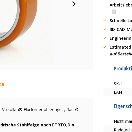
Arbeitsleb
Schnelle L
3D-CAD-Mo
Engineerin
Estimated
auf Bestel
Produkt
SKU
46
EAN
Eigensc
 Vulkollan® Flurforderfahrzeuge, , Rad-Ø
Nicht mar
ndrische Stahlfelge nach ETRTO,Din
Raddurc