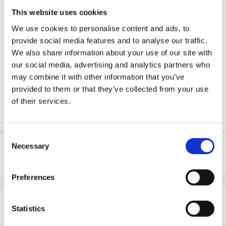
Engineering-Dienstleistung
This website uses cookies
Estimated time:
2 Wochen Lieferzeit (ohne Eilservice).
Benötigen Sie es schneller? Lass uns wissen!
We use cookies to personalise content and ads, to
provide social media features and to analyse our traffic.
OE-Teil anfordern
We also share information about your use of our site with
our social media, advertising and analytics partners who
may combine it with other information that you’ve
Download PDF
provided to them or that they’ve collected from your use
of their services.
Chemische resistenz
Consent
Produktinformation
Necessary
Selection
SKU
100456200G
Preferences
EAN
8718116082736
Eigenschaften
Statistics
Nicht markierende Lauffläche
Ja