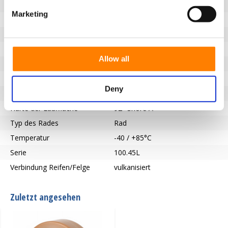
Raddurchmesser (mm)
200
Marketing
Radbreite (mm)
50
Tragfähigkeit (kg)
1000
Typ des Lagers
Präzisionskugellager
Allow all
Länge der Nabe (mm)
60
Achsloch-Ø (mm)
30
Deny
Lauffläche
Vulkollan®
Härte der Lauffläche
92° Shore A
Typ des Rades
Rad
Temperatur
-40 / +85°C
Serie
100.45L
Verbindung Reifen/Felge
vulkanisiert
Zuletzt angesehen