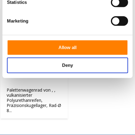
Zuletzt angesehen
Statistics
Marketing
Allow all
Deny
Rad, Ø 85mm, vulkanisierter
Polyurethan-Reifen, 750KG
Palettenwagenrad von , ,
vulkanisierter
Polyurethanreifen,
Präzisionskugellager, Rad-Ø
8...