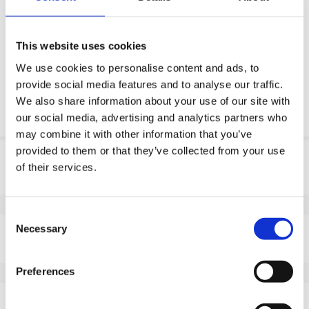
OE-Teil anfordern
This website uses cookies
Download PDF
We use cookies to personalise content and ads, to
provide social media features and to analyse our traffic.
Chemische resistenz
We also share information about your use of our site with
our social media, advertising and analytics partners who
may combine it with other information that you’ve
provided to them or that they’ve collected from your use
Produktinformation
of their services.
SKU
A20348580
EAN
8718116189879
Consent
Eigenschaften
Necessary
Selection
Temperatur
-20 / +70°C
Preferences
Serie
A00.34