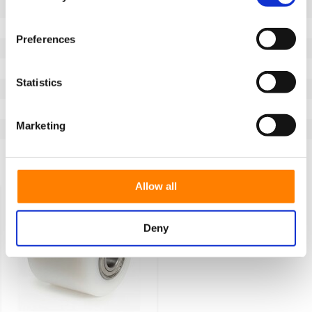
Länge der Nabe (mm)
106
Achsloch-Ø (mm)
20
Preferences
Lauffläche
Rad aus Polyamid
Beschreibung der Lauffläche
Polyamid-Palettenrolle
Statistics
Typ des Rades
Palettenrollen
Temperatur
-20 / +80°C
Marketing
Serie
N00.33
Zuletzt angesehen
Allow all
Deny