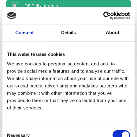
OE-Teil anfordern
Download PDF
Consent
Details
About
Chemische resistenz
This website uses cookies
Produktinformation
We use cookies to personalise content and ads, to
provide social media features and to analyse our traffic.
SKU
N21338500
We also share information about your use of our site with
Eigenschaften
our social media, advertising and analytics partners who
may combine it with other information that you’ve
Nicht markierende Lauffläche
Ja
provided to them or that they’ve collected from your use
Raddurchmesser (mm)
85
of their services.
Radbreite (mm)
100
Tragfähigkeit (kg)
950
Consent
Typ des Lagers
Präzisionskugellager
Necessary
Selection