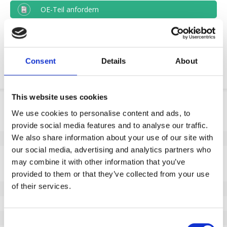
OE-Teil anfordern
Download PDF
Chemische resistenz
Consent
Details
About
This website uses cookies
Produktinformation
We use cookies to personalise content and ads, to
SKU
J20338280
provide social media features and to analyse our traffic.
We also share information about your use of our site with
EAN
8718116166535
our social media, advertising and analytics partners who
Eigenschaften
may combine it with other information that you’ve
Nicht markierende Lauffläche
Ja
provided to them or that they’ve collected from your use
of their services.
Raddurchmesser (mm)
82
Radbreite (mm)
80
Tragfähigkeit (kg)
650
Consent