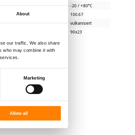
tur
-20 / +80°C
About
100.67
g Reifen/Felge
vulkanisiert
 Durchmesser x Tiefe
90x23
se our traffic. We also share
ers who may combine it with
 services.
Marketing
Allow all