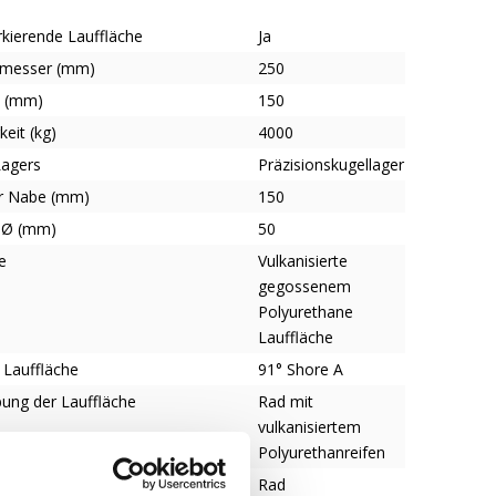
kierende Lauffläche
Ja
hmesser (mm)
250
e (mm)
150
keit (kg)
4000
Lagers
Präzisionskugellager
r Nabe (mm)
150
-Ø (mm)
50
e
Vulkanisierte
gegossenem
Polyurethane
Lauffläche
 Lauffläche
91° Shore A
bung der Lauffläche
Rad mit
vulkanisiertem
Polyurethanreifen
Rades
Rad