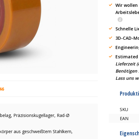
Wir wollen
Arbeitsleb
Schnelle L
3D-CAD-Mo
Engineerin
Estimated
Lieferzeit (
Benötigen S
Lass uns w
46
Produkt
SKU
belag, Präzisionskugellager, Rad-Ø
EAN
dkörper aus geschweißtem Stahlkern,
Eigensc