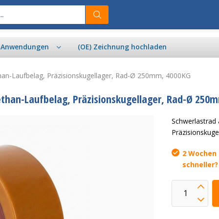
& Anwendungen
(OE) Zeichnung hochladen
than-Laufbelag, Präzisionskugellager, Rad-Ø 250mm, 4000KG
ethan-Laufbelag, Präzisionskugellager, Rad-Ø 250
Schwerlastrad 
Präzisionskug
2 Wochen L
schneller?