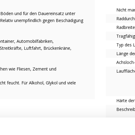
Nicht mar
 Böden und für den Dauereinsatz unter
Raddurc
. Relativ unempfindlich gegen Beschädigung
Radbreit
Tragfähig
tainer, Automobilfabriken,
Typ des 
reitkräfte, Luftfahrt, Brückenkräne,
Länge de
Achsloch
chen wie Fliesen, Zement und
Lauffläch
ht feucht. Für Alkohol, Glykol und viele
Härte der
Beschrei
 einfacheres Arbeitsleben zu ermöglichen.
Typ des 
liche Bedürfnisse. Lassen Sie uns wissen,