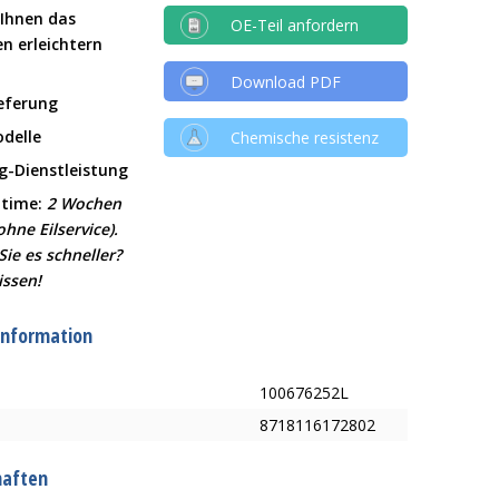
 Ihnen das
OE-Teil anfordern
en erleichtern
Download PDF
ieferung
delle
Chemische resistenz
g-Dienstleistung
 time:
2 Wochen
ohne Eilservice).
ie es schneller?
issen!
information
100676252L
8718116172802
haften