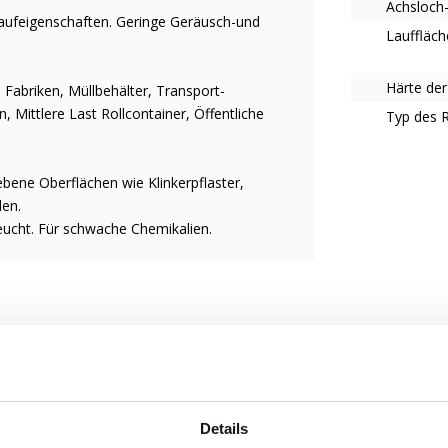
Achsloch
 Laufeigenschaften. Geringe Geräusch-und
Lauffläch
Härte der
 Fabriken, Müllbehälter, Transport-
 Mittlere Last Rollcontainer, Öffentliche
Typ des 
ebene Oberflächen wie Klinkerpflaster,
len.
eucht. Für schwache Chemikalien.
 einfacheres Arbeitsleben zu ermöglichen.
liche Bedürfnisse. Lassen Sie uns wissen,
e zu werden.
Details