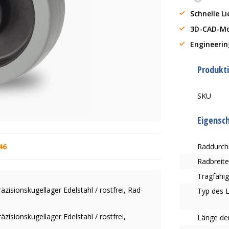
Schnelle L
3D-CAD-Mo
Engineerin
Produkt
SKU
Eigensc
46
Raddurc
Radbreit
Tragfähig
zisionskugellager Edelstahl / rostfrei, Rad-
Typ des 
äzisionskugellager Edelstahl / rostfrei,
Länge de