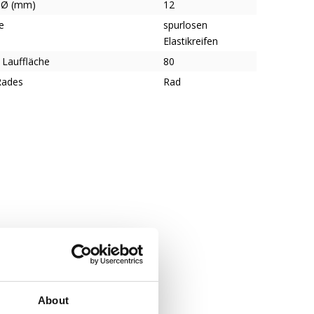
-Ø (mm)
12
e
spurlosen
Elastikreifen
 Lauffläche
80
Rades
Rad
About