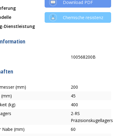
Download PDF
ieferung
delle
Chemische resistenz
g-Dienstleistung
information
100568200B
haften
hmesser (mm)
200
e (mm)
45
keit (kg)
400
Lagers
2-RS
Präzisionskugellagers
r Nabe (mm)
60