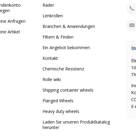
ndenkonto
Räder
legen
Lenkrollen
ine Anfragen
Branchen & Anwendungen
ine Artikel
Filtern & Finden
In
Ein Angebot bekommen
Kontakt
El
10
Chemische Resistenz
Th
Rolle wiki
In
Shipping container wheels
Ko
CO
Flanged Wheels
E-
Heavy duty wheels
Laden Sie unseren Produktkatalog
herunter