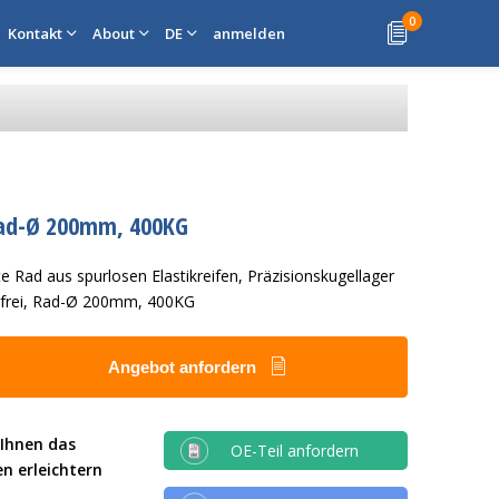
0
Kontakt
About
DE
anmelden
G
 Rad-Ø 200mm, 400KG
e Rad aus spurlosen Elastikreifen, Präzisionskugellager
stfrei, Rad-Ø 200mm, 400KG
Angebot anfordern
 Ihnen das
OE-Teil anfordern
en erleichtern