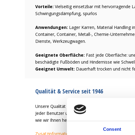
Vorteile:
Vielseitig einsetzbar mit hervorragende
Schwingungsdämpfung, spurlos
Anwendungen:
Lager Karren, Material Handling in
Container, Container, Metall-, Chemie-Unternehmen,
Dienste, Werkzeugwagen.
Geeignete Oberfläche:
Fast jede Oberfläche: un
beschädigte Fußböden und Hindernisse wie Schwel
Geeignet Umwelt:
Dauerhaft trocken und nicht f
Qualität & Service seit 1946
Unsere Qualität ist es, dem Benutzer des Rades ein
Jeder Benutzer und jede Anwendung hat unterschied
wie wir Ihnen helfen können, ein zufriedener Kund
Consent
Zusatzinformation