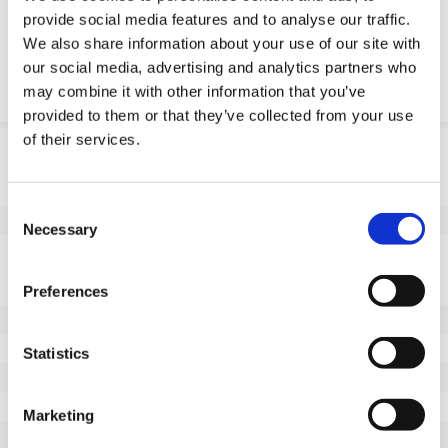
Download PDF
provide social media features and to analyse our traffic.
We also share information about your use of our site with
Chemische resistenz
our social media, advertising and analytics partners who
may combine it with other information that you’ve
provided to them or that they’ve collected from your use
of their services.
Produktinformation
SKU
100456051A
Consent
EAN
8718116082002
Necessary
Selection
Eigenschaften
Nicht markierende Lauffläche
Ja
Preferences
Raddurchmesser (mm)
50
Radbreite (mm)
18
Statistics
Tragfähigkeit (kg)
100
Typ des Lagers
Präzisionskugellager
Marketing
Achsloch-Ø (mm)
10