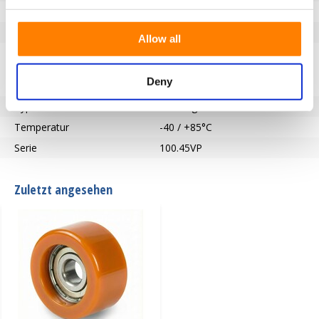
Lauffläche
Vulkopan
Härte der Lauffläche
59° Shore D
Allow all
Beschreibung der Lauffläche
Führungsrollen 59° Shore D
aus hochwertigem Polyurethan
Deny
(Printhopan). hoch abriebfest
Typ des Rades
Führungsrollen
Temperatur
-40 / +85°C
Serie
100.45VP
Zuletzt angesehen