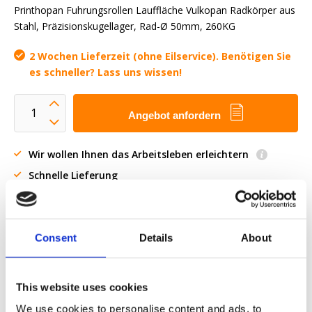
Printhopan Fuhrungsrollen Lauffläche Vulkopan Radkörper aus
Stahl, Präzisionskugellager, Rad-Ø 50mm, 260KG
2 Wochen Lieferzeit (ohne Eilservice). Benötigen Sie
es schneller? Lass uns wissen!
Angebot anfordern
Wir wollen Ihnen das Arbeitsleben erleichtern
Schnelle Lieferung
3D-CAD-Modelle
Engineering-Dienstleistung
Estimated time:
2 Wochen Lieferzeit (ohne Eilservice).
Consent
Details
About
Benötigen Sie es schneller? Lass uns wissen!
This website uses cookies
OE-Teil anfordern
We use cookies to personalise content and ads, to