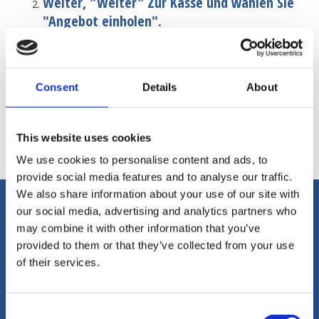
Weiter, "Weiter" Zur Kasse und wählen Sie
"Angebot einholen".
Ein Mitarbeiter wird Sie innerhalb von 1
Werktag kontaktieren, um Ihnen die Details
und Preise der von Ihnen ausgewählten
Consent
Details
About
Produkte. Oder weitere Fragen gerne zur
Verfügung.
This website uses cookies
Für Fragen und Zitate: service@industrialwheels.com
We use cookies to personalise content and ads, to
provide social media features and to analyse our traffic.
We also share information about your use of our site with
Rufen Sie uns an (oder mailen Sie uns)
our social media, advertising and analytics partners who
für weitere Informationen.
may combine it with other information that you’ve
provided to them or that they’ve collected from your use
Wir können Ihnen auf Englisch, Deutsch,
Spanisch, Niederländisch und Französisch
of their services.
helfen!
Folge uns
Consent