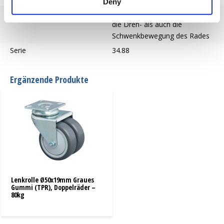
Deny
Bremse
Die Bremse blockiert sowohl
die Dreh- als auch die
Schwenkbewegung des Rades
Serie
34.88
Ergänzende Produkte
Lenkrolle Ø50x19mm Graues
Gummi (TPR), Doppelräder –
80kg