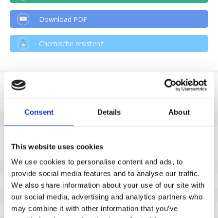
Download PDF
Chemische resistenz
Produktinformation
SKU
346884503
Consent
Details
About
EAN
8718116134312
Eigenschaften
This website uses cookies
Nicht markierende Lauffläche
Ja
We use cookies to personalise content and ads, to
Raddurchmesser (mm)
50
provide social media features and to analyse our traffic.
Radbreite (mm)
2x19
We also share information about your use of our site with
Tragfähigkeit (kg)
80
our social media, advertising and analytics partners who
may combine it with other information that you’ve
Typ des Lagers
Präzisionskugellager