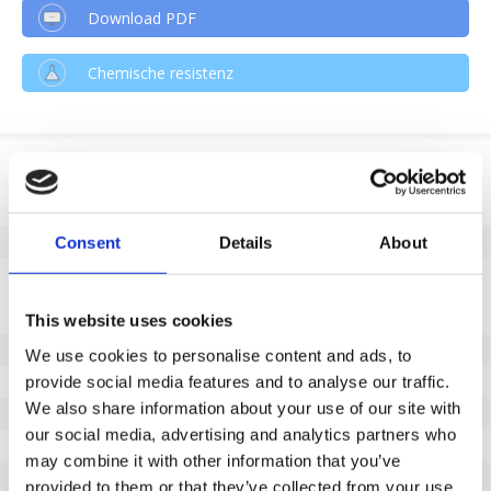
Download PDF
Chemische resistenz
Produktinformation
SKU
194630205
EAN
8718116112303
Consent
Details
About
Eigenschaften
Nicht markierende Lauffläche
Ja
This website uses cookies
Raddurchmesser (mm)
200
We use cookies to personalise content and ads, to
Radbreite (mm)
50
provide social media features and to analyse our traffic.
We also share information about your use of our site with
Tragfähigkeit (kg)
650
our social media, advertising and analytics partners who
Typ des Lagers
Gleitlager
may combine it with other information that you’ve
Gesamthöhe (mm)
237
provided to them or that they’ve collected from your use