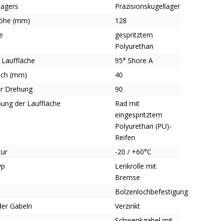
Lagers
Präzisionskugellager
öhe (mm)
128
e
gespritztem
Polyurethan
 Lauffläche
95° Shore A
ich (mm)
40
er Drehung
90
bung der Lauffläche
Rad mit
eingespritztem
Polyurethan (PU)-
Reifen
tur
-20 / +60°C
yp
Lenkrolle mit
Bremse
Bolzenlochbefestigung
der Gabeln
Verzinkt
Schwenkgabel mit