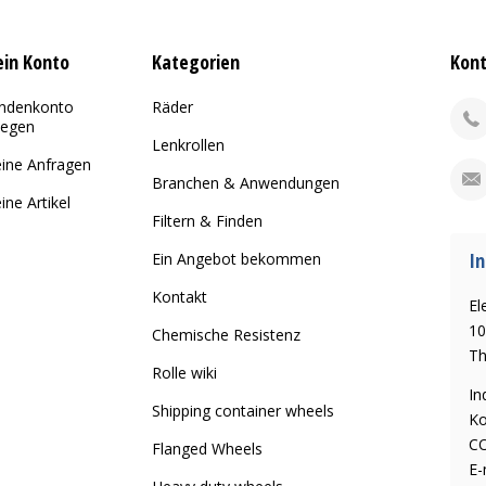
in Konto
Kategorien
Kon
ndenkonto
Räder
legen
Lenkrollen
ine Anfragen
Branchen & Anwendungen
ine Artikel
Filtern & Finden
In
Ein Angebot bekommen
Kontakt
El
10
Chemische Resistenz
Th
Rolle wiki
In
Shipping container wheels
Ko
CO
Flanged Wheels
E-