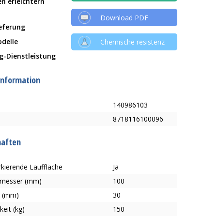
en erleichtern
Download PDF
ieferung
delle
Chemische resistenz
g-Dienstleistung
information
140986103
8718116100096
haften
kierende Lauffläche
Ja
hmesser (mm)
100
e (mm)
30
keit (kg)
150