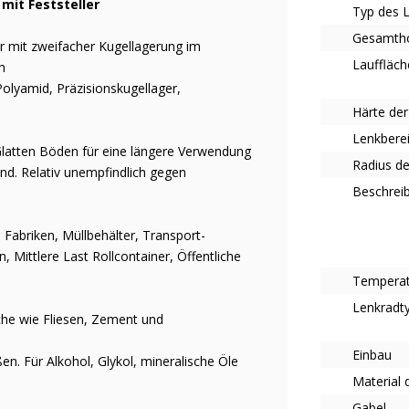
mit Feststeller
Typ des 
Gesamth
er mit zweifacher Kugellagerung im
Lauffläch
h
olyamid, Präzisionskugellager,
Härte der
Lenkbere
Glatten Böden für eine längere Verwendung
Radius d
and. Relativ unempfindlich gegen
Beschrei
 Fabriken, Müllbehälter, Transport-
 Mittlere Last Rollcontainer, Öffentliche
Tempera
Lenkradt
che wie Fliesen, Zement und
Einbau
n. Für Alkohol, Glykol, mineralische Öle
Material 
Gabel