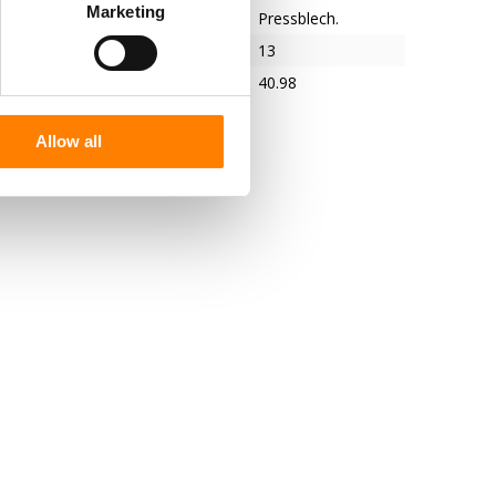
Marketing
Pressblech.
ser des Bolzenlochs
13
40.98
Allow all