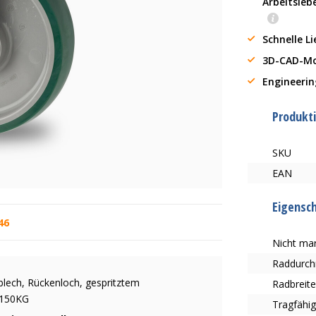
Arbeitsleb
Schnelle L
3D-CAD-Mo
Engineerin
Produkt
SKU
EAN
Eigensc
46
Nicht mar
Raddurc
lblech, Rückenloch, gespritztem
Radbreit
 150KG
Tragfähig