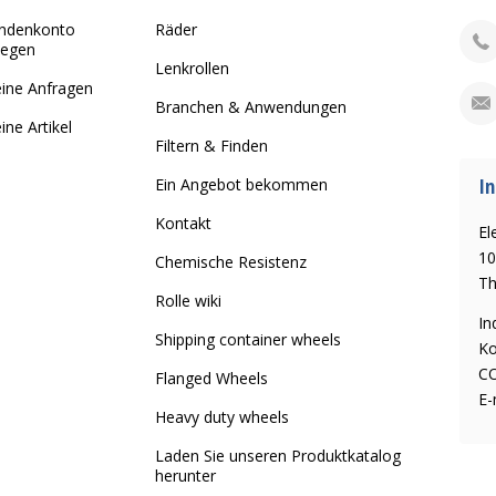
ndenkonto
Räder
legen
Lenkrollen
ine Anfragen
Branchen & Anwendungen
ine Artikel
Filtern & Finden
In
Ein Angebot bekommen
Kontakt
El
10
Chemische Resistenz
Th
Rolle wiki
In
Shipping container wheels
Ko
CO
Flanged Wheels
E-
Heavy duty wheels
Laden Sie unseren Produktkatalog
herunter