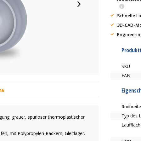
Schnelle L
3D-CAD-Mo
Engineerin
Produkt
SKU
EAN
Eigensc
46
Radbreit
Typ des 
gung, grauer, spurloser thermoplastischer
Lauffläch
fen, mit Polypropylen-Radkern, Gleitlager.