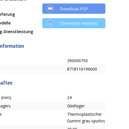
Download PDF
ieferung
delle
Chemische resistenz
g-Dienstleistung
information
390090750
8718116196600
haften
e (mm)
24
Lagers
Gleitlager
e
Thermoplastischer
Gummi grau-spurlos