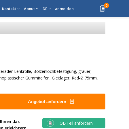
0
Kontakt
About
DE
anmelden
teräder-Lenkrolle, Bolzenlochbefestigung, grauer,
moplastischer Gummireifen, Gleitlager, Rad-Ø 75mm,
Angebot anfordern
 Ihnen das
OE-Teil anfordern
en erleichtern