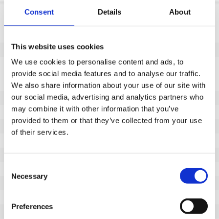
Consent
Details
About
Produktinformation
SKU
140992160
This website uses cookies
EAN
8718116186434
We use cookies to personalise content and ads, to
Eigenschaften
provide social media features and to analyse our traffic.
Nicht markierende Lauffläche
Nein
We also share information about your use of our site with
our social media, advertising and analytics partners who
Raddurchmesser (mm)
160
may combine it with other information that you’ve
Radbreite (mm)
39
provided to them or that they’ve collected from your use
Tragfähigkeit (kg)
180
of their services.
Typ des Lagers
Rollenlager
Gesamthöhe (mm)
190
Consent
Lauffläche
Schwarz Vollgummi reifen
Necessary
Selection
Härte der Lauffläche
90° Shore A
Lenkbereich (mm)
52
Preferences
Radius der Drehung
132