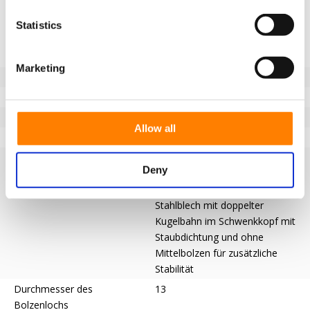
Beschreibung der Lauffläche
Schwarzer Standard-
Vollgummireifen, besonders
Statistics
geeignet für den Einsatz unter
Transportwagen.
Marketing
Temperatur
-20 / +60°C
Lenkradtyp
Lenkrolle
Einbau
Bolzenlochbefestigung
Allow all
Material der Gabeln
Verzinkt
Gabel
Schwenkgabel mit
Deny
Bolzenlochbefestigung aus
gepresstem verzinktem
Stahlblech mit doppelter
Kugelbahn im Schwenkkopf mit
Staubdichtung und ohne
Mittelbolzen für zusätzliche
Stabilität
Durchmesser des
13
Bolzenlochs