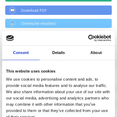
Download PDF
Chemische resistenz
Produktinformation
Consent
Details
About
SKU
326880100
EAN
8718116132578
Eigenschaften
This website uses cookies
We use cookies to personalise content and ads, to
Nicht markierende Lauffläche
Ja
provide social media features and to analyse our traffic.
Raddurchmesser (mm)
100
We also share information about your use of our site with
Radbreite (mm)
25
our social media, advertising and analytics partners who
may combine it with other information that you’ve
Tragfähigkeit (kg)
80
provided to them or that they’ve collected from your use
Typ des Lagers
Gleitlager
of their services.