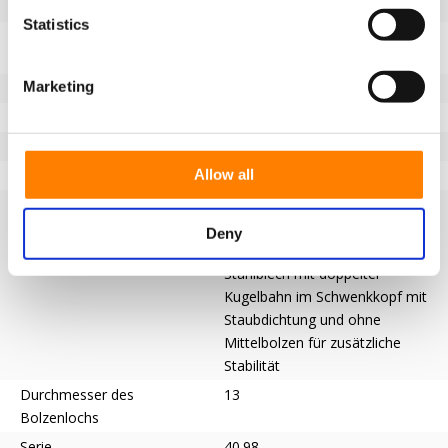
Radius der Drehung
90
Statistics
Beschreibung der Lauffläche
Rad mit eingespritztem
Polyurethan (PU)-Reifen
Marketing
Temperatur
-20 / +60°C
Lenkradtyp
Lenkrolle
Einbau
Bolzenlochbefestigung
Allow all
Material der Gabeln
Verzinkt
Gabel
Schwenkgabel mit
Bolzenlochbefestigung aus
Deny
gepresstem verzinktem
Stahlblech mit doppelter
Kugelbahn im Schwenkkopf mit
Staubdichtung und ohne
Mittelbolzen für zusätzliche
Stabilität
Durchmesser des
13
Bolzenlochs
Serie
40.98