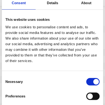
Consent
Details
About
Produktinformation
This website uses cookies
SKU
140986100
We use cookies to personalise content and ads, to
EAN
8718116100089
provide social media features and to analyse our traffic.
Eigenschaften
We also share information about your use of our site with
our social media, advertising and analytics partners who
Nicht markierende Lauffläche
Ja
may combine it with other information that you’ve
Raddurchmesser (mm)
100
provided to them or that they’ve collected from your use
Radbreite (mm)
30
of their services.
Tragfähigkeit (kg)
150
Typ des Lagers
Präzisionskugellager
Consent
Gesamthöhe (mm)
128
Necessary
Selection
Lauffläche
gespritztem Polyurethan
Härte der Lauffläche
95° Shore A
Preferences
Lenkbereich (mm)
40