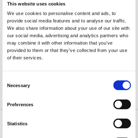
This website uses cookies
Serie
84003
We use cookies to personalise content and ads, to
provide social media features and to analyse our traffic.
Ergänzende Produkte
We also share information about your use of our site with
our social media, advertising and analytics partners who
may combine it with other information that you’ve
provided to them or that they’ve collected from your use
of their services.
Consent
Necessary
Lenkradgabel Ø100mm obere
Gabel mit fester Rolle
Selection
Platte 200KG
Ø100mm obere Platte 200kg
Preferences
Statistics
Zuletzt angesehen