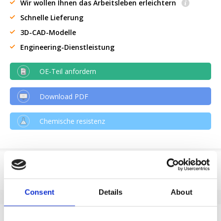
Wir wollen Ihnen das Arbeitsleben erleichtern
Schnelle Lieferung
3D-CAD-Modelle
Engineering-Dienstleistung
OE-Teil anfordern
Download PDF
Chemische resistenz
Produktinformation
SKU
184003103
Consent
Details
About
EAN
8718116109136
Eigenschaften