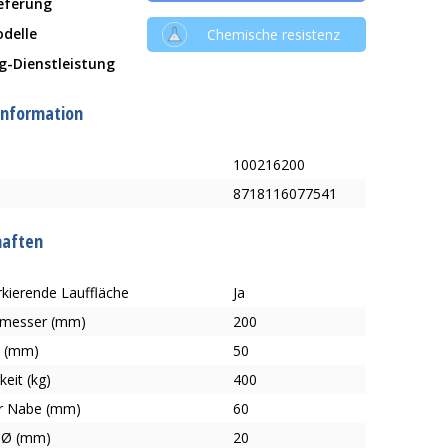
ieferung
delle
Chemische resistenz
g-Dienstleistung
information
100216200
8718116077541
haften
kierende Lauffläche
Ja
hmesser (mm)
200
e (mm)
50
keit (kg)
400
r Nabe (mm)
60
-Ø (mm)
20