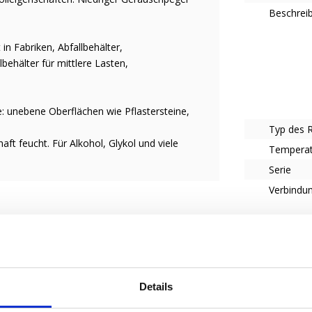
Beschrei
in Fabriken, Abfallbehälter,
behälter für mittlere Lasten,
: unebene Oberflächen wie Pflastersteine,
Typ des 
aft feucht. Für Alkohol, Glykol und viele
Tempera
Serie
Verbindun
 einfacheres Arbeitsleben zu ermöglichen.
liche Bedürfnisse. Lassen Sie uns wissen,
e zu werden.
Details