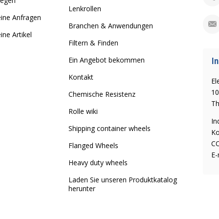
legen
Lenkrollen
ine Anfragen
Branchen & Anwendungen
ine Artikel
Filtern & Finden
In
Ein Angebot bekommen
Kontakt
El
10
Chemische Resistenz
Th
Rolle wiki
In
Shipping container wheels
Ko
CO
Flanged Wheels
E-
Heavy duty wheels
Laden Sie unseren Produktkatalog
herunter