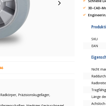
Schnelle L
3D-CAD-Mo
Engineerin
Produkt
SKU
EAN
Eigensc
46
Nicht mar
Raddurc
Radbreit
Tragfähig
Radkörper, Präzisionskugellager,
Länge de
Achsloch
Rolleigenschaften. Niedriger Geräuschpegel