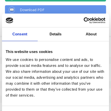
Download PDF
Chemische resistenz
Consent
Details
About
Produktinformation
This website uses cookies
SKU
203646202
We use cookies to personalise content and ads, to
EAN
8718116117919
provide social media features and to analyse our traffic.
Eigenschaften
We also share information about your use of our site with
our social media, advertising and analytics partners who
Nicht markierende Lauffläche
Ja
may combine it with other information that you’ve
Raddurchmesser (mm)
200
provided to them or that they’ve collected from your use
Radbreite (mm)
50
of their services.
Tragfähigkeit (kg)
1100
Typ des Lagers
Präzisionskugellager