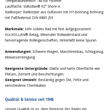
Temperaturbereich: -40 tot +85mm
Lauffläche: Vulkollan® 92° Shore A
Radkörper: Radkörper aus Gußeisen mit H7-Bohrung Bohrung
mit Paßfedernut DIN 6885 JS9
Merkmale:
Sehr solides Rad mit fest aufgegossenem
VULKOLLAN®-Belag, Minimaler Rollwiderstand und
hervorragende Rolleigenschaften, Hinterläßt keine Spuren
Anwendungen:
Schwere Wagen, Maschinenbau, Schlagzeug,
Abwasserreinigung
Geeignete Untergründe:
Glatte und harte Oberfläche wie
Fliesen, Zement und Beschichtungen.
Geeignet Umwelt:
Beständig gegen Öle, Fette und
verschiedene Chemikalien
Qualität & Service seit 1946
Unsere Qualität ist es, dem Benutzer des Rades ein