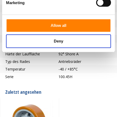
Nicht markierende Lauffläche
Ja
Marketing
Raddurchmesser (mm)
500
Radbreite (mm)
80
Tragfähigkeit (kg)
3000
Allow all
Länge der Nabe (mm)
80
Achsloch-Ø (mm)
75
Deny
Lauffläche
Vulkollan®
Härte der Lauffläche
92° Shore A
Typ des Rades
Antriebsräder
Temperatur
-40 / +85°C
Serie
100.45H
Zuletzt angesehen