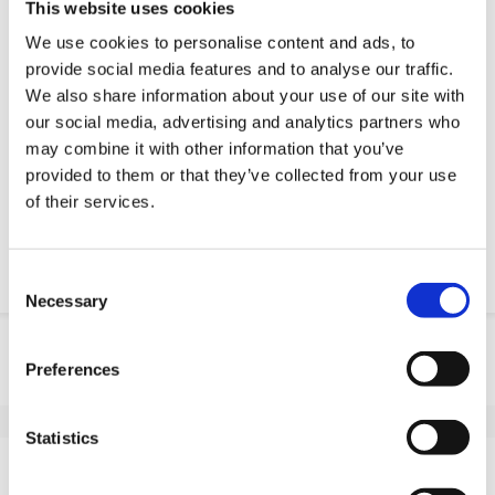
This website uses cookies
3D-CAD-Modelle
We use cookies to personalise content and ads, to
Engineering-Dienstleistung
provide social media features and to analyse our traffic.
Estimated time:
Hergestellt auf Bestellung
We also share information about your use of our site with
our social media, advertising and analytics partners who
OE-Teil anfordern
may combine it with other information that you’ve
provided to them or that they’ve collected from your use
Download PDF
of their services.
Chemische resistenz
Consent
Necessary
Selection
Produktinformation
Preferences
SKU
10045H501S
EAN
8718116175100
Statistics
Eigenschaften