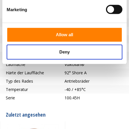
Eigenschaften
Marketing
Nicht markierende Lauffläche
Ja
Raddurchmesser (mm)
160
Radbreite (mm)
80
Allow all
Tragfähigkeit (kg)
1000
Länge der Nabe (mm)
80
Deny
Achsloch-Ø (mm)
50
Lauffläche
Vulkollan®
Härte der Lauffläche
92° Shore A
Typ des Rades
Antriebsräder
Temperatur
-40 / +85°C
Serie
100.45H
Zuletzt angesehen