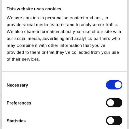
Schnelle Lieferung
This website uses cookies
3D-CAD-Modelle
We use cookies to personalise content and ads, to
Engineering-Dienstleistung
provide social media features and to analyse our traffic.
Estimated time:
2 Wochen Lieferzeit (ohne Eilservice).
We also share information about your use of our site with
Benötigen Sie es schneller? Lass uns wissen!
our social media, advertising and analytics partners who
may combine it with other information that you’ve
OE-Teil anfordern
provided to them or that they’ve collected from your use
of their services.
Download PDF
Chemische resistenz
Consent
Necessary
Selection
Produktinformation
Preferences
SKU
10045H162L
Statistics
EAN
8718116174844