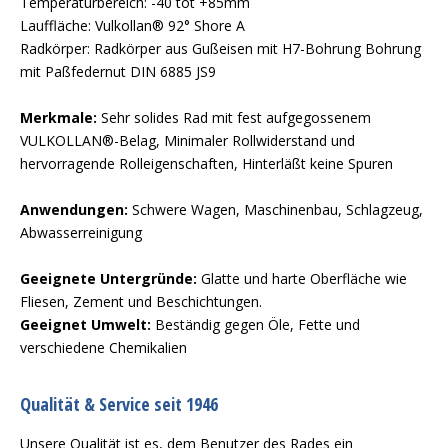
Temperaturbereich: -40 tot +85mm
Lauffläche: Vulkollan® 92° Shore A
Radkörper: Radkörper aus Gußeisen mit H7-Bohrung Bohrung
mit Paßfedernut DIN 6885 JS9
Merkmale:
Sehr solides Rad mit fest aufgegossenem
VULKOLLAN®-Belag, Minimaler Rollwiderstand und
hervorragende Rolleigenschaften, Hinterläßt keine Spuren
Anwendungen:
Schwere Wagen, Maschinenbau, Schlagzeug,
Abwasserreinigung
Geeignete Untergründe:
Glatte und harte Oberfläche wie
Fliesen, Zement und Beschichtungen.
Geeignet Umwelt:
Beständig gegen Öle, Fette und
verschiedene Chemikalien
Qualität & Service seit 1946
Unsere Qualität ist es, dem Benutzer des Rades ein