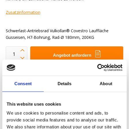
Zusatzinformation
Schwerlast-Antriebsrad Vulkollan® Covestro Lauffläche
Gusseisen, H7-Bohrung, Rad-Ø 180mm, 200KG
Angebot anfordern
Wir wollen Ihnen das Arbeitsleben erleichtern
Schnelle Lieferung
Consent
Details
About
3D-CAD-Modelle
Engineering-Dienstleistung
This website uses cookies
OE-Teil anfordern
We use cookies to personalise content and ads, to
provide social media features and to analyse our traffic.
Download PDF
We also share information about your use of our site with