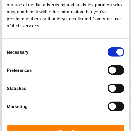
our social media, advertising and analytics partners who
Chemische resistenz
may combine it with other information that you’ve
provided to them or that they’ve collected from your use
of their services.
Produktinformation
Consent
SKU
10045M182K
Necessary
Selection
EAN
8718116174455
Eigenschaften
Preferences
Nicht markierende Lauffläche
Ja
Raddurchmesser (mm)
180
Statistics
Radbreite (mm)
65
Tragfähigkeit (kg)
900
Marketing
Länge der Nabe (mm)
65
Achsloch-Ø (mm)
45
Lauffläche
Vulkollan®