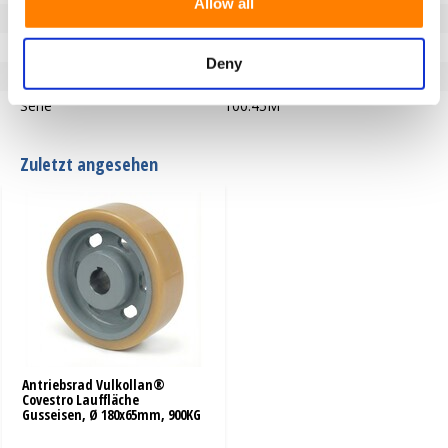
Allow all
Härte der Lauffläche
92° Shore A
Typ des Rades
Antriebsräder
Deny
Temperatur
-40 / +85°C
Serie
100.45M
Zuletzt angesehen
Antriebsrad Vulkollan®
Covestro Lauffläche
Gusseisen, Ø 180x65mm, 900KG