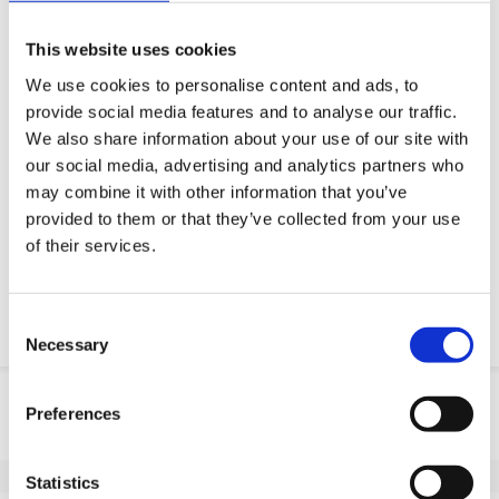
Wir wollen Ihnen das Arbeitsleben erleichtern
Schnelle Lieferung
This website uses cookies
3D-CAD-Modelle
We use cookies to personalise content and ads, to
Engineering-Dienstleistung
provide social media features and to analyse our traffic.
Estimated time:
Hergestellt auf Bestellung
We also share information about your use of our site with
our social media, advertising and analytics partners who
OE-Teil anfordern
may combine it with other information that you’ve
provided to them or that they’ve collected from your use
of their services.
Download PDF
Chemische resistenz
Consent
Necessary
Selection
Produktinformation
Preferences
SKU
10045E402T
EAN
8718116085959
Statistics