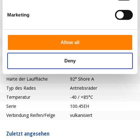
Eigenschaften
Marketing
Nicht markierende Lauffläche
Ja
Raddurchmesser (mm)
400
Radbreite (mm)
100
Allow all
Tragfähigkeit (kg)
3000
Länge der Nabe (mm)
100
Achsloch-Ø (mm)
80
Deny
Lauffläche
Vulkollan®
Härte der Lauffläche
92° Shore A
Typ des Rades
Antriebsräder
Temperatur
-40 / +85°C
Serie
100.45EH
Verbindung Reifen/Felge
vulkanisiert
Zuletzt angesehen