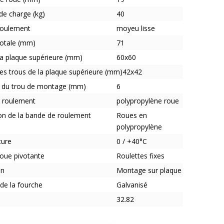
de charge (kg)
40
roulement
moyeu lisse
totale (mm)
71
 la plaque supérieure (mm)
60x60
es trous de la plaque supérieure (mm)
42x42
 du trou de montage (mm)
6
 roulement
polypropylène roue
on de la bande de roulement
Roues en
polypropylène
ture
0 / +40°C
roue pivotante
Roulettes fixes
on
Montage sur plaque
de la fourche
Galvanisé
32.82