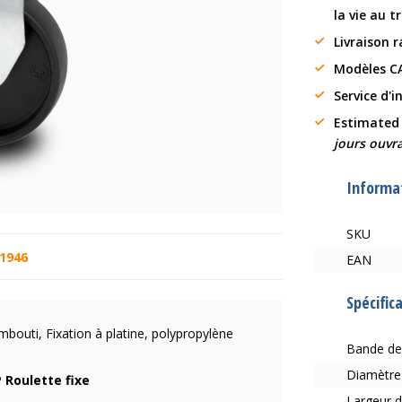
la vie au t
Livraison 
Modèles C
Service d'i
Estimated
jours ouvr
Informat
SKU
 1946
EAN
Spécific
embouti, Fixation à platine, polypropylène
Bande de
Diamètre
 Roulette fixe
Largeur 