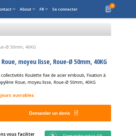
0
ontact
About
FR
Se connecter
 Roue-Ø 50mm, 40KG
ène Roue, moyeu lisse, Roue-Ø 50mm, 40KG
collectivités Roulette fixe de acier embouti, Fixation à
propylène Roue, moyeu lisse, Roue-Ø 50mm, 40KG
 jours ouvrables
Demander un devis
ns vous faciliter
Demander pièce OE