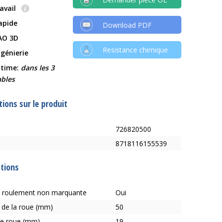
ravail
rapide
Download PDF
AO 3D
Resistance chimique
ngénierie
 time:
dans les 3
ables
ions sur le produit
726820500
8718116155539
ations
 roulement non marquante
Oui
 de la roue (mm)
50
de roue (mm)
19