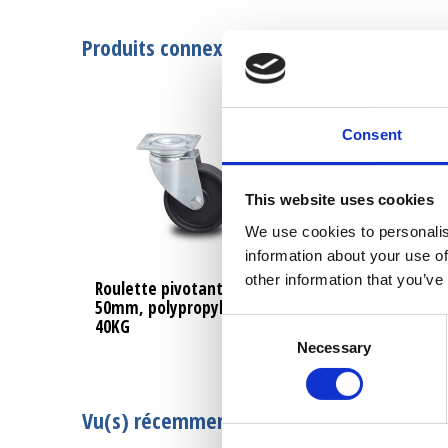
Produits connexes
Consent
This website uses cookies
We use cookies to personalis
information about your use of
other information that you’ve
Roulette pivotante, Ø
Roulette pivota
50mm, polypropylène Roue,
blocage, Ø 50m
40KG
polypropylène 
Consent
Necessary
Selection
Vu(s) récemment