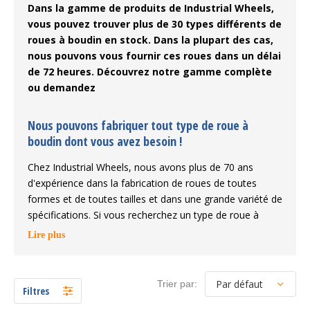
Dans la gamme de produits de Industrial Wheels,
vous pouvez trouver plus de 30 types différents de
roues à boudin en stock. Dans la plupart des cas,
nous pouvons vous fournir ces roues dans un délai
de 72 heures. Découvrez notre gamme complète
ou demandez
Nous pouvons fabriquer tout type de roue à
boudin dont vous avez besoin !
Chez Industrial Wheels, nous avons plus de 70 ans
d'expérience dans la fabrication de roues de toutes
formes et de toutes tailles et dans une grande variété de
spécifications. Si vous recherchez un type de roue à
boudin spécifique, nous pouvons vous aider en vous
Lire plus
proposant une solution personnalisée. N'hésitez pas à
contacter nos ingénieurs ou à télécharger vos dessins et
nous vous répondrons rapidement. Voici quelques-unes
Trier par:
Filtres
des possibilités que nous pouvons vous offrir.