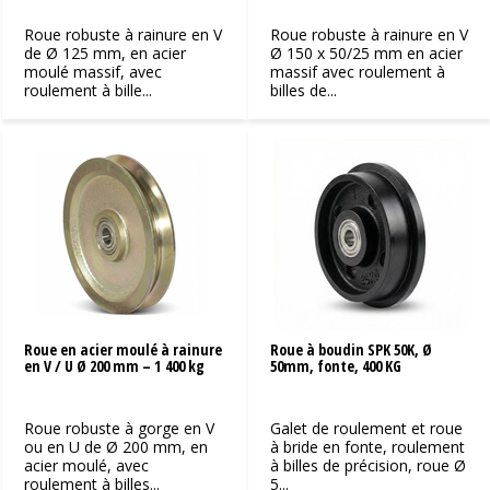
Roue robuste à rainure en V
Roue robuste à rainure en V
de Ø 125 mm, en acier
Ø 150 x 50/25 mm en acier
moulé massif, avec
massif avec roulement à
roulement à bille...
billes de...
Roue en acier moulé à rainure
Roue à boudin SPK 50K, Ø
en V / U Ø 200 mm – 1 400 kg
50mm, fonte, 400 KG
Roue robuste à gorge en V
Galet de roulement et roue
ou en U de Ø 200 mm, en
à bride en fonte, roulement
acier moulé, avec
à billes de précision, roue Ø
roulement à billes...
5...