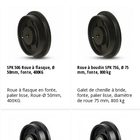
Roues à flasque avec un type de roulement
spécifique
Dans notre gamme de produits, vous pouvez déjà
trouver un large éventail de roues à flasque avec un
palier lisse, un roulement à rouleaux ou un roulement à
billes de précision. Mais si vous avez besoin d'une roue à
flasque avec rainure de clavette, nous pouvons créer
une solution personnalisée selon vos besoins.
SPK 50G Roue à flasque, Ø
Roue à boudin SPK 75G, Ø 75
Tout type de capacité de charge
50mm, fonte, 400KG
mm, fonte, 800 kg
Vous pouvez facilement filtrer et trouver notre gamme
de produits en fonction de la capacité de charge. Nos
Roue à flasque en fonte,
Galet de chenille à bride,
roues à flasque standard peuvent supporter des charges
palier lisse, Roue-Ø 50mm,
fonte, palier lisse, diamètre
allant jusqu'à 5 000 kg. Bien entendu, nous pouvons
400KG
de roue 75 mm, 800 kg
également créer tout type de roue avec une capacité de
charge maximale supérieure. Lorsque vous manipulez
des charges lourdes, nous vous conseillons toujours
d'utiliser des roues à rebord en fonte. Ces roues sont
principalement utilisées comme roues de rail pour le