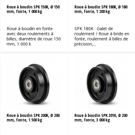
pouvons vous fournir tout type de roue dont vous avez
Roue à boudin SPK 150K, Ø 150
Roue à boudin SPK 180K, Ø 180
besoin. Il vous suffit de filtrer et de trouver la roue dont
mm, fonte, 1 000 kg
mm, fonte, 1 200 kg
vous avez besoin dans notre catalogue de plus de 31
000 roues et roulettes standard ou de nous contacter
Roue à boudin en fonte
SPK 180K : Galet de
pour une solution sur mesure. Vous avez besoin d'une
avec deux roulements à
roulement / Roue à bride en
aide supplémentaire ou d'une solution sur mesure ?
billes, diamètre de roue 150
fonte, roulement à billes de
mm, 1 000 k
précision,...
N'hésitez pas à nous contacter !
Roue à boudin SPK 200K, Ø 200
Roue à boudin SPK 201K, Ø 200
mm, fonte, 1 500 kg
mm, fonte, 3 000 kg