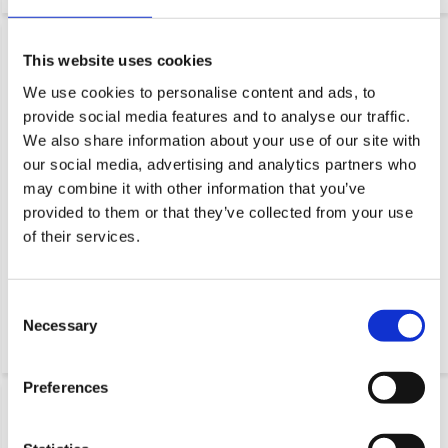
This website uses cookies
We use cookies to personalise content and ads, to
provide social media features and to analyse our traffic.
We also share information about your use of our site with
our social media, advertising and analytics partners who
may combine it with other information that you’ve
provided to them or that they’ve collected from your use
Roue en acier à rainure en V Ø
Roue en acier à rainure en V Ø
of their services.
120 x 33/25 mm – 600 kg
120 x 33/25 mm – 600 kg
Roue robuste à gorge en V
Roue robuste à gorge en V
Consent
Ø 120 x 33/25 mm en acier
Ø 120 x 33/25 mm en acier
Necessary
moulé massif avec
moulé massif avec
Selection
roulement à bill...
roulement à bill...
Preferences