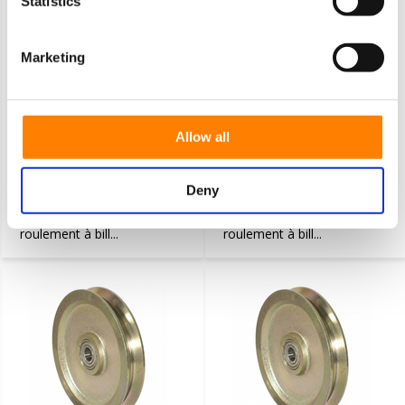
Statistics
Marketing
Roue en acier à rainure en V
Roue en acier à rainure en V Ø
Ø150 x 33/25 mm – 800 kg
150 x 33/25 mm, acier massif –
Allow all
800 kg
Roue robuste à gorge en V
Roue robuste à gorge en V
Deny
Ø 150 x 33/25 mm en acier
Ø 150 x 33/25 mm en acier
moulé massif avec
moulé massif avec
roulement à bill...
roulement à bill...