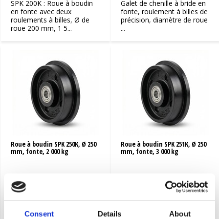
SPK 200K : Roue à boudin
Galet de chenille à bride en
en fonte avec deux
fonte, roulement à billes de
roulements à billes, Ø de
précision, diamètre de roue
roue 200 mm, 1 5...
...
Roue à boudin SPK 250K, Ø 250
Roue à boudin SPK 251K, Ø 250
mm, fonte, 2 000 kg
mm, fonte, 3 000 kg
SPK 250K : Galets de
Galet de chenille à boudin
roulement et roues à
SPK 251K en fonte,
boudin en fonte,
roulement à billes de
roulements à billes de
précision, diamètr...
préci...
Consent
Details
About