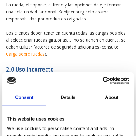
La rueda, el soporte, el freno y las opciones de eje forman
una sola unidad funcional. Konijnenburg solo asume
responsabilidad por productos originales.
Los clientes deben tener en cuenta todas las cargas posibles
al seleccionar ruedas giratorias. Si no se tienen en cuenta, se
deben utilizar factores de seguridad adicionales (consulte
Carga sobre ruedas
).
2.0 Uso incorrecto
Las siguientes situaciones son ejemplos de uso incorrecto de
ruedas y ruedas giratorias:
Consent
Details
About
Las ruedas y ruedas giratorias se utilizan para
transportar cargas que superan la capacidad de carga
máxima en nuestro sitio web en el catálogo.
This website uses cookies
El producto se utiliza en un suelo inadecuado e irregular.
We use cookies to personalise content and ads, to
El producto se utiliza a temperaturas demasiado altas o
provide social media features and to analyse our traffic.