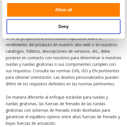
similares. La violación de esta instrucción puede provocar
Allow all
daños en la función de bloqueo.
3.0 Rendimiento del producto
Deny
Si no se proporciona información específica sobre el
rendimiento del producto en nuestro sitio web o en nuestros
catálogos, folletos, descripciones de servicios, etc., debe
ponerse en contacto con nosotros para determinar si nuestras
ruedas y ruedas giratorias o sus componentes cumplen con
sus requisitos. Consulte las normas DIN, ISO y EN pertinentes
para obtener orientación. Las diseños personalizados pueden
diferir de los requisitos definidos en las normas pertinentes.
De manera diferente al enfoque estándar para ruedas y
ruedas giratorias, las fuerzas de frenado de las ruedas
giratorias con sistemas de frenado están diseñadas para
garantizar el equilibrio óptimo entre altas fuerzas de frenado y
bajas fuerzas de actuación.