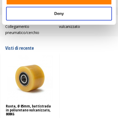
Tipo di ruota
carrelli transpallet
Temperatura
-20 / +70°C
Deny
Serie
A00.34
Collegamento
vulcanizzato
pneumatico/cerchio
Visti di recente
Ruota, Ø 85mm, battistrada
in poliuretano vulcanizzato,
800KG