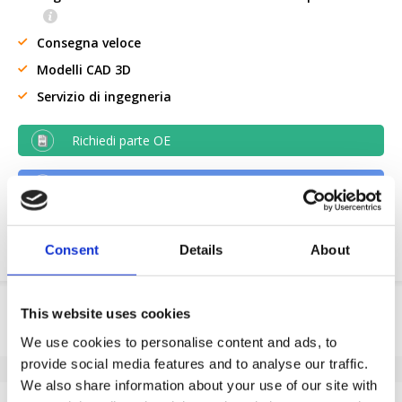
Consegna veloce
Modelli CAD 3D
Servizio di ingegneria
Richiedi parte OE
Download PDF
Resistenza chimica
Consent
Details
About
Informazioni sul prodotto
This website uses cookies
We use cookies to personalise content and ads, to
SKU
A21348585
provide social media features and to analyse our traffic.
EAN
8718116173175
We also share information about your use of our site with
Specifiche