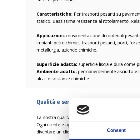
Caratteristiche:
Per trasporti pesanti su paviment
statico. Bassissima resistenza al rotolamento. Rela
Applicazioni:
movimentazione di materiali pesanti,
impianti petrolchimici, trasporti pesanti, porti, for
metallurgia, aziende chimiche.
Superficie adatta:
superficie liscia e dura come p
Ambiente adatto:
permanentemente asciutto e non
alcali e sostanze chimiche.
Qualità e servizio dal 1946
La nostra qualità è la creazione di una vita lavorativa
Ogni utente e applicazione ha esigenze diverse. Fa
Consent
diventare un cliente soddisfatto.