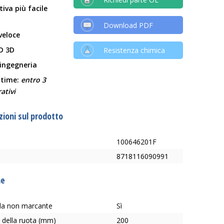
tiva più facile
Download PDF
veloce
D 3D
Resistenza chimica
 ingegneria
 time:
entro 3
ativi
ioni sul prodotto
100646201F
8718116090991
he
ada non marcante
Sì
 della ruota (mm)
200