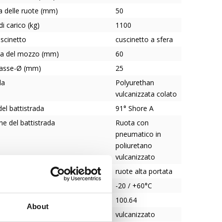
a delle ruote (mm)
50
di carico (kg)
1100
uscinetto
cuscinetto a sfera
a del mozzo (mm)
60
l'asse-Ø (mm)
25
da
Polyurethan
vulcanizzata colato
el battistrada
91° Shore A
ne del battistrada
Ruota con
pneumatico in
poliuretano
vulcanizzato
uota
ruote alta portata
tura
-20 / +60°C
100.64
About
ento pneumatico/cerchio
vulcanizzato