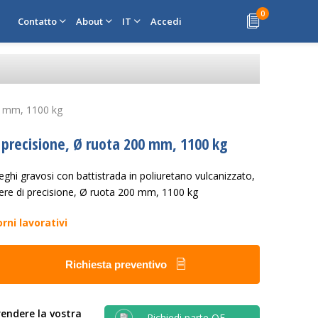
0
Contatto
About
IT
Accedi
00 mm, 1100 kg
i precisione, Ø ruota 200 mm, 1100 kg
ghi gravosi con battistrada in poliuretano vulcanizzato,
fere di precisione, Ø ruota 200 mm, 1100 kg
orni lavorativi
Richiesta preventivo
endere la vostra
Richiedi parte OE