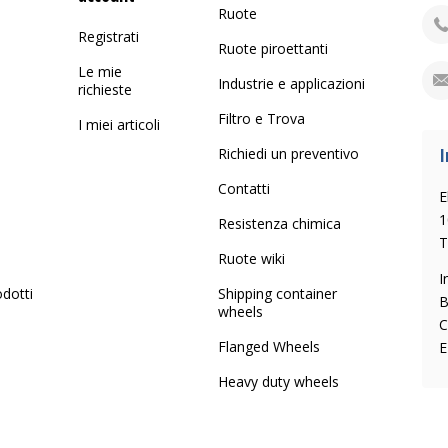
Ruote
Registrati
Ruote piroettanti
Le mie
Industrie e applicazioni
richieste
Filtro e Trova
I miei articoli
I
Richiedi un preventivo
Contatti
E
1
Resistenza chimica
T
Ruote wiki
I
odotti
Shipping container
B
wheels
C
Flanged Wheels
E
Heavy duty wheels