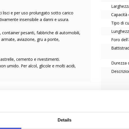
Larghezz
i lisci e per uso prolungato sotto carico
Capacità 
tivamente insensibile a danni e usura.
Tipo di c
Lunghezz
 container pesanti, fabbriche di automobili,
ze armate, aviazione, gru a ponte,
Foro del
Battistra
iastrelle, cemento e rivestimenti.
Durezza d
 umido. Per alcol, glicole e molti acidi,
Descrizio
Tipo di r
Tempera
 più facile per l'utilizzatore della ruota.
teci sapere come possiamo aiutarvi a
Serie
Details
Collegam