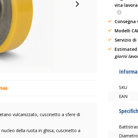
vita lavora
Consegna 
Modelli CA
Servizio di
Estimated
giorni lavor
Informaz
SKU
1946
EAN
Specific
etano vulcanizzato, cuscinetto a sfere di
Battistr
 nucleo della ruota in ghisa, cuscinetto a
Diametro